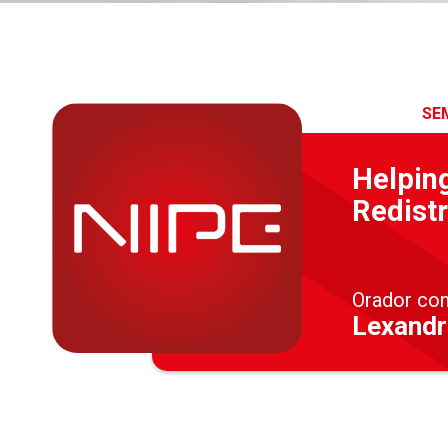
SE
Helping
Redistr
Orador co
Lexandr