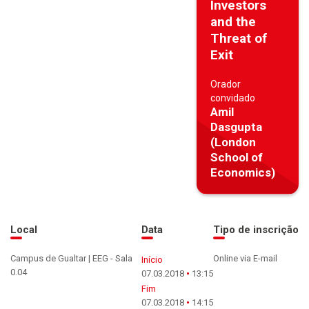
Investors
and the
Threat of
Exit
Orador
convidado
Amil
Dasgupta
(London
School of
Economics)
Local
Data
Tipo de inscrição
Campus de Gualtar | EEG - Sala
Online via E-mail
Início
0.04
07.03.2018
13:15
Fim
07.03.2018
14:15