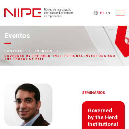
PT
EN
Eventos
HOMEPAGE
EVENTOS
GOVERNED BY THE HERD: INSTITUTIONAL INVESTORS AND
THE THREAT OF EXIT
SEMINÁRIOS
Governed
by the Herd:
Institutional