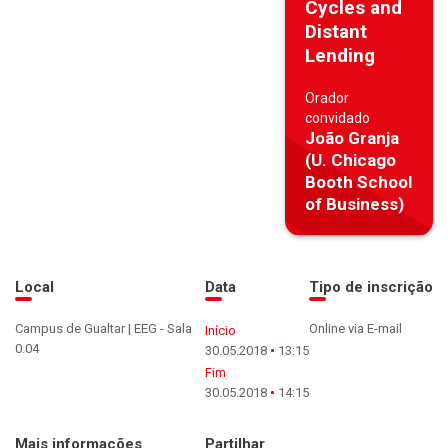
Cycles and
Distant
Lending
Orador
convidado
João Granja
(U. Chicago
Booth School
of Business)
Local
Data
Tipo de inscrição
Campus de Gualtar | EEG - Sala
Online via E-mail
Início
0.04
30.05.2018
13:15
Fim
30.05.2018
14:15
Mais informações
Partilhar