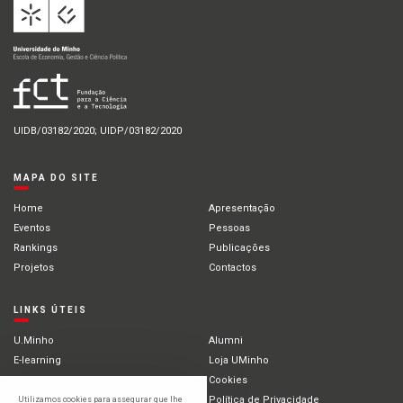
UIDB/03182/2020; UIDP/03182/2020
MAPA DO SITE
Home
Apresentação
Eventos
Pessoas
Rankings
Publicações
Projetos
Contactos
LINKS ÚTEIS
U.Minho
Alumni
E-learning
Loja UMinho
Portal Académico
Cookies
Intranet
Política de Privacidade
Utilizamos cookies para assegurar que lhe