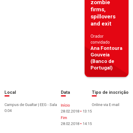
zombie
firms,
spillovers
and exit
Orador
convidado
Ana Fontoura
Gouveia
(Banco de
Portugal)
Local
Data
Tipo de inscrição
Campus de Gualtar | EEG - Sala
Online via E-mail
Início
0.04
28.02.2018
13:15
Fim
28.02.2018
14:15