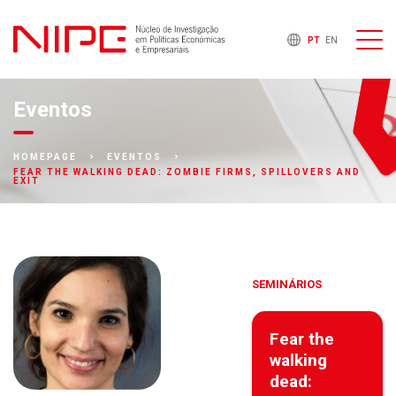
PT
EN
Eventos
HOMEPAGE
EVENTOS
FEAR THE WALKING DEAD: ZOMBIE FIRMS, SPILLOVERS AND
EXIT
SEMINÁRIOS
Fear the
walking
dead: