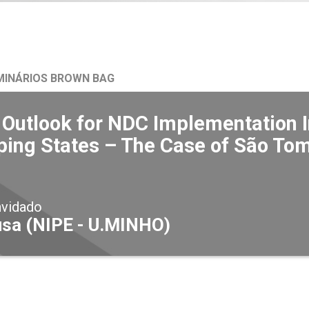
MINÁRIOS BROWN BAG
 Outlook for NDC Implementation I
ping States – The Case of São Tom
nvidado
usa (NIPE - U.MINHO)