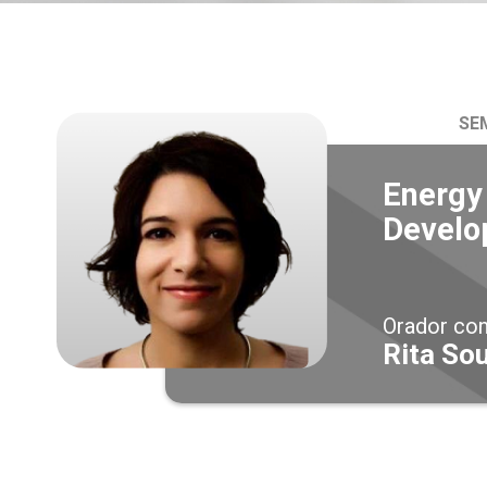
SE
Energy
Develo
Orador co
Rita So