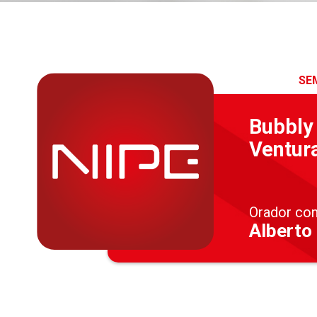
SE
Bubbly
Ventur
Orador co
Alberto