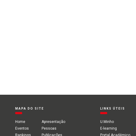
MAPA DO SITE
LINKS ÚTEIS
Home
Apresentação
U.Minho
Eventos
Pessoas
E-learning
Rankings
Publicações
Portal Académico