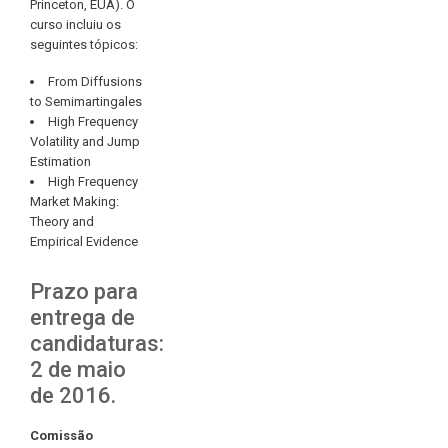
Princeton, EUA). O
curso incluiu os
seguintes tópicos:
From Diffusions
to Semimartingales
High Frequency
Volatility and Jump
Estimation
High Frequency
Market Making:
Theory and
Empirical Evidence
Prazo para
entrega de
candidaturas:
2 de maio
de 2016.
Comissão