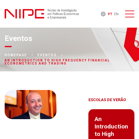
PT
EN
Eventos
HOMEPAGE
EVENTOS
AN INTRODUCTION TO HIGH FREQUENCY FINANCIAL
ECONOMETRICS AND TRADING
ESCOLAS DE VERÃO
An
Introduction
to High