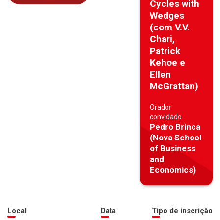
Cycles with
Wedges
(com V.V.
Chari,
Patrick
Kehoe e
Ellen
McGrattan)
Orador
convidado
Pedro Brinca
(Nova School
of Business
and
Economics)
Local
Data
Tipo de inscrição