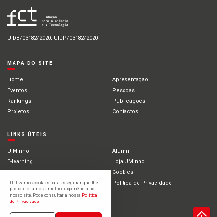
UIDB/03182/2020; UIDP/03182/2020
MAPA DO SITE
Home
Apresentação
Eventos
Pessoas
Rankings
Publicações
Projetos
Contactos
LINKS ÚTEIS
U.Minho
Alumni
E-learning
Loja UMinho
Portal Académico
Cookies
Intranet
Política de Privacidade
Utilizamos cookies para assegurar que lhe
proporcionamos a melhor experiência no
Estudantes Internacionais
nosso site. Pode consultar a nossa
Política
de Privacidade