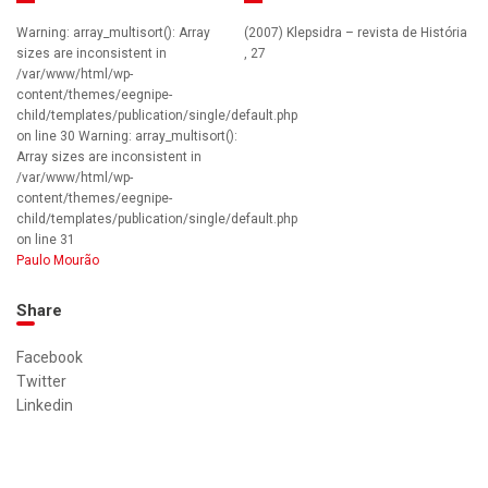
Warning: array_multisort(): Array
(2007) Klepsidra – revista de História
sizes are inconsistent in
, 27
/var/www/html/wp-
content/themes/eegnipe-
child/templates/publication/single/default.php
on line 30 Warning: array_multisort():
Array sizes are inconsistent in
/var/www/html/wp-
content/themes/eegnipe-
child/templates/publication/single/default.php
on line 31
Paulo Mourão
Share
Facebook
Twitter
Linkedin