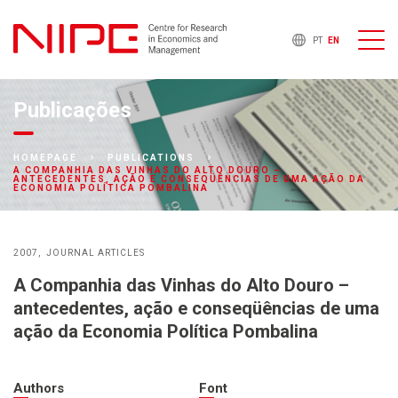
PT
EN
Publicações
HOMEPAGE
PUBLICATIONS
A COMPANHIA DAS VINHAS DO ALTO DOURO –
ANTECEDENTES, AÇÃO E CONSEQÜÊNCIAS DE UMA AÇÃO DA
ECONOMIA POLÍTICA POMBALINA
2007
JOURNAL ARTICLES
A Companhia das Vinhas do Alto Douro –
antecedentes, ação e conseqüências de uma
ação da Economia Política Pombalina
Authors
Font