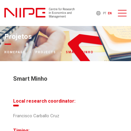
PT
EN
Projetos
SMART MINHO
HOMEPAGE
PROJECTS
Smart Minho
Local research coordinator:
Francisco Carballo Cruz
Timing: